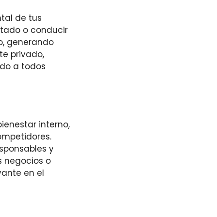
tal de tus
rotado o conducir
o, generando
te privado,
do a todos
ienestar interno,
ompetidores.
esponsables y
s negocios o
vante en el