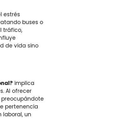
 estrés
tratando buses o
 tráfico,
nfluye
d de vida sino
onal?
implica
. Al ofrecer
o, preocupándote
de pertenencia
laboral, un